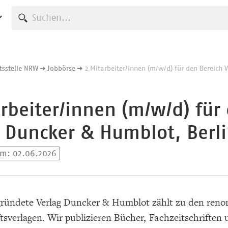
Suche starten
tsstelle NRW
Jobbörse
2 Mitarbeiter/innen (m/w/d) für den Bereich 
arbeiter/innen (m/w/d) für
, Duncker & Humblot, Berl
 am: 02.06.2026
gründete Verlag Duncker & Humblot zählt zu den ren
sverlagen. Wir publizieren Bücher, Fachzeitschriften 