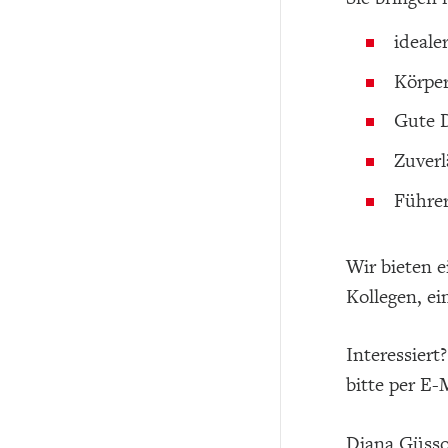
ideale
Körper
Gute D
Zuverl
Führer
Wir bieten 
Kollegen, ei
Interessier
bitte per E-
Diana Güss