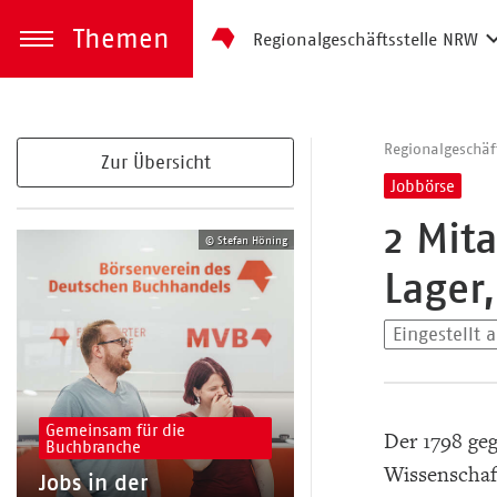
Themen
Regionalgeschäftsstelle NRW
zum Inhalt springen
Menü öffnen
Regionalgeschäf
Zur Übersicht
Jobbörse
2 Mit
© Stefan Höning
Lager
Eingestellt
Gemeinsam für die
Der 1798 ge
Buchbranche
Wissenschaft
Jobs in der