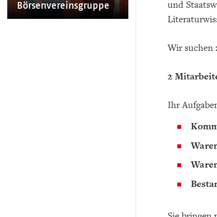
und Staatswi
Börsenvereinsgruppe
Literaturwis
Wir suchen 
2 Mitarbei
Ihr Aufgabe
Kommi
Waren
Waren
Besta
Sie bringen 