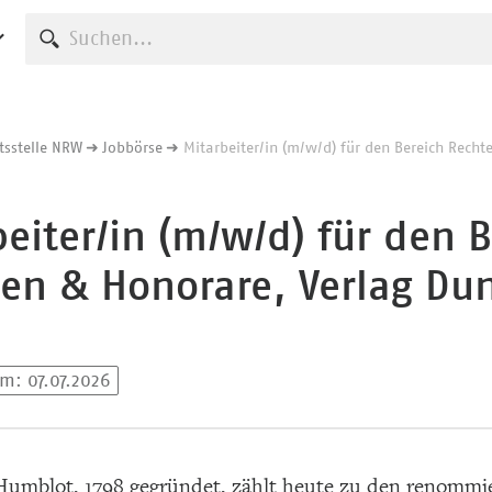
Suche starten
tsstelle NRW
Jobbörse
Mitarbeiter/in (m/w/d) für den Bereich Recht
beiter/in (m/w/d) für den 
zen & Honorare, Verlag Du
am: 07.07.2026
umblot, 1798 gegründet, zählt heute zu den renommie