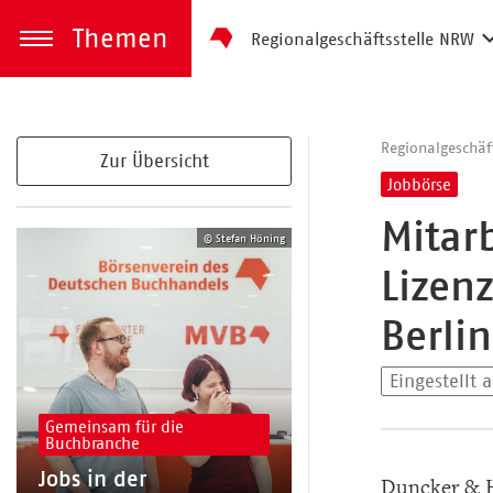
Themen
Regionalgeschäftsstelle NRW
zum Inhalt springen
Menü öffnen
Regionalgeschäf
Zur Übersicht
Jobbörse
Mitar
© Stefan Höning
Lizen
Berlin
Eingestellt 
Gemeinsam für die
Buchbranche
Jobs in der
Duncker & H