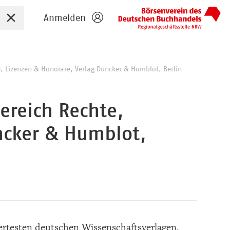
Sucheingabe zurücksetzen
Anmelden
e, Lizenzen & Honorare, Verlag Duncker & Humblot, Berlin
Bereich Rechte,
ncker & Humblot,
rtesten deutschen Wissenschaftsverlagen.