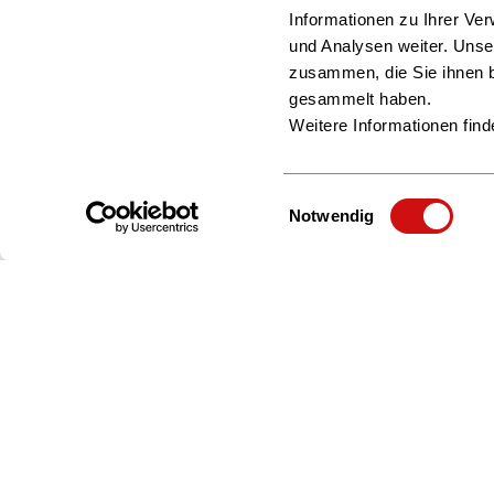
Informationen zu Ihrer Ve
und Analysen weiter. Unse
zusammen, die Sie ihnen b
gesammelt haben.
Weitere Informationen find
Einwilligungsauswahl
Notwendig
Zur Startseite
Börsenverein
Politik & Positionen
Bildung & Karriere
Anfahrt & Kontakt