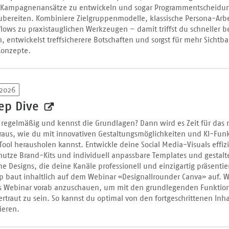
, Kampagnenansätze zu entwickeln und sogar Programmentscheidu
zubereiten. Kombiniere Zielgruppenmodelle, klassische Persona-Arbe
lows zu praxistauglichen Werkzeugen – damit triffst du schneller b
 entwickelst treffsicherere Botschaften und sorgst für mehr Sichtba
Konzepte.
 2026
ep Dive
 regelmäßig und kennst die Grundlagen? Dann wird es Zeit für das 
eraus, wie du mit innovativen Gestaltungsmöglichkeiten und KI-Fun
ool herausholen kannst. Entwickle deine Social Media-Visuals effiz
 nutze Brand-Kits und individuell anpassbare Templates und gestalt
 Designs, die deine Kanäle professionell und einzigartig präsentie
p baut inhaltlich auf dem Webinar «Designallrounder Canva» auf. W
s Webinar vorab anzuschauen, um mit den grundlegenden Funktio
ertraut zu sein. So kannst du optimal von den fortgeschrittenen Inh
ieren.