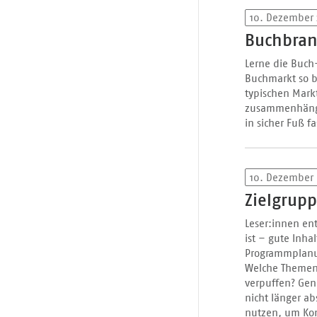
10. Dezember
Buchbran
Lerne die Buch
Buchmarkt so 
typischen Mark
zusammenhängt u
in sicher Fuß 
10. Dezember 
Zielgrup
Leser:innen ent
ist – gute Inha
Programmplanun
Welche Themen 
verpuffen? Gen
nicht länger ab
nutzen, um Kon