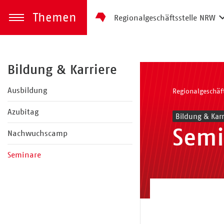
Themen
Regionalgeschäftsstelle NRW
zum Inhalt springen
Menü öffnen
Bildung & Karriere
Ausbildung
Regionalgeschäf
Azubitag
Bildung & Karr
Semi
Nachwuchscamp
Seminare