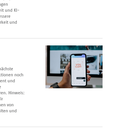
ngen
it und KI-
essere
rkeit und
nächste
ktionen noch
ient und
e
ren. Hinweis:
ir
nen von
alten und