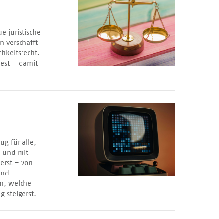
e juristische
n verschafft
chkeitsrecht.
est – damit
g für alle,
n und mit
ierst – von
und
n, welche
g steigerst.