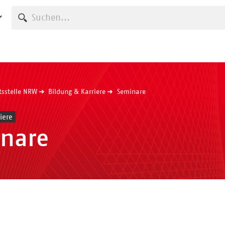
Suche starten
tsstelle NRW
Bildung & Karriere
Seminare
iere
nare