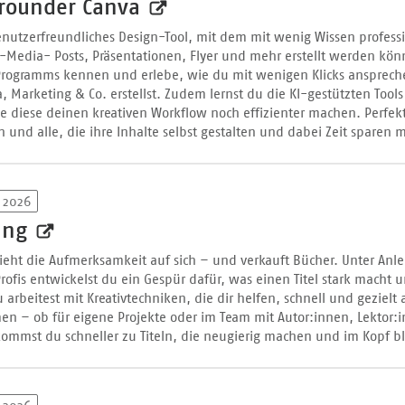
lrounder Canva
enutzerfreundliches Design-Tool, mit dem mit wenig Wissen profess
l-Media- Posts, Präsentationen, Flyer und mehr erstellt werden kön
 Programms kennen und erlebe, wie du mit wenigen Klicks ansprec
a, Marketing & Co. erstellst. Zudem lernst du die KI-gestützten Tool
 diese deinen kreativen Workflow noch effizienter machen. Perfekt
n und alle, die ihre Inhalte selbst gestalten und dabei Zeit sparen 
 2026
dung
 zieht die Aufmerksamkeit auf sich – und verkauft Bücher. Unter Anle
rofis entwickelst du ein Gespür dafür, was einen Titel stark macht 
u arbeitest mit Kreativtechniken, die dir helfen, schnell und gezielt
n – ob für eigene Projekte oder im Team mit Autor:innen, Lektor:
kommst du schneller zu Titeln, die neugierig machen und im Kopf b