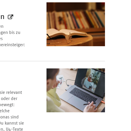
en
en
gen bis zu
es
ereinsteiger:
sie relevant
 oder der
 bewegt:
elche
sonas sind
Du kannst sie
en, U4-Texte