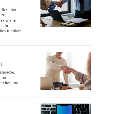
blick über
s zu
raxisnahe
st du
ich fundiert
n
espräche,
n und
ereitet und