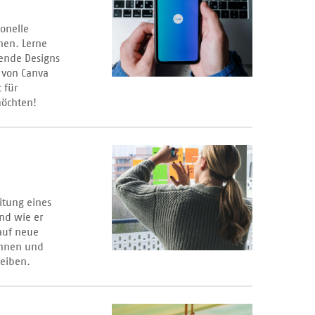
ionelle
nen. Lerne
hende Designs
s von Canva
 für
möchten!
itung eines
und wie er
 auf neue
innen und
leiben.