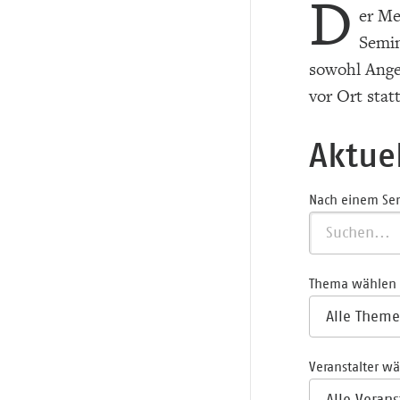
D
er Me
Semin
sowohl Angeb
vor Ort stat
Aktue
Nach einem Se
Thema wählen
Veranstalter w