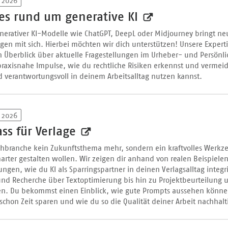
 2026
hes rund um generative KI
erativer KI-Modelle wie ChatGPT, DeepL oder Midjourney bringt neu
en mit sich. Hierbei möchten wir dich unterstützen! Unsere Experti
n Überblick über aktuelle Fragestellungen im Urheber- und Persönli
axisnahe Impulse, wie du rechtliche Risiken erkennst und vermeid
d verantwortungsvoll in deinem Arbeitsalltag nutzen kannst.
 2026
ss für Verlage
uchbranche kein Zukunftsthema mehr, sondern ein kraftvolles Werkzeu
arter gestalten wollen. Wir zeigen dir anhand von realen Beispiele
ngen, wie du KI als Sparringspartner in deinen Verlagsalltag integr
nd Recherche über Textoptimierung bis hin zu Projektbeurteilung 
n. Du bekommst einen Einblick, wie gute Prompts aussehen könne
 schon Zeit sparen und wie du so die Qualität deiner Arbeit nachhalti