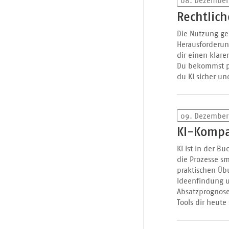
08. Dezember
Rechtlic
Die Nutzung gen
Herausforderung
dir einen klare
Du bekommst pr
du KI sicher un
09. Dezember
KI-Kompa
KI ist in der B
die Prozesse sm
praktischen Übu
Ideenfindung u
Absatzprognose
Tools dir heute