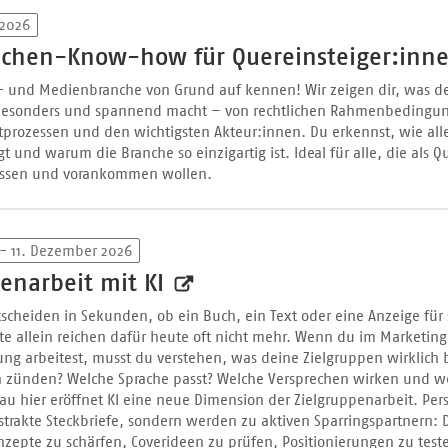
 2026
chen-Know-how für Quereinsteiger:inn
- und Medienbranche von Grund auf kennen! Wir zeigen dir, was d
besonders und spannend macht – von rechtlichen Rahmenbedingun
tprozessen und den wichtigsten Akteur:innen. Du erkennst, wie all
nd warum die Branche so einzigartig ist. Ideal für alle, die als Qu
fassen und vorankommen wollen.
- 11. Dezember 2026
penarbeit mit KI
scheiden in Sekunden, ob ein Buch, ein Text oder eine Anzeige für 
lte allein reichen dafür heute oft nicht mehr. Wenn du im Marketing
g arbeitest, musst du verstehen, was deine Zielgruppen wirklich
zünden? Welche Sprache passt? Welche Versprechen wirken und w
au hier eröffnet KI eine neue Dimension der Zielgruppenarbeit. Per
strakte Steckbriefe, sondern werden zu aktiven Sparringspartnern: 
zepte zu schärfen, Coverideen zu prüfen, Positionierungen zu test