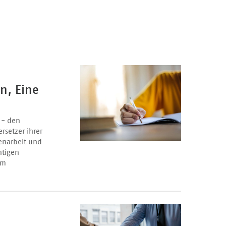
n, Eine
 - den
rsetzer ihrer
enarbeit und
htigen
im