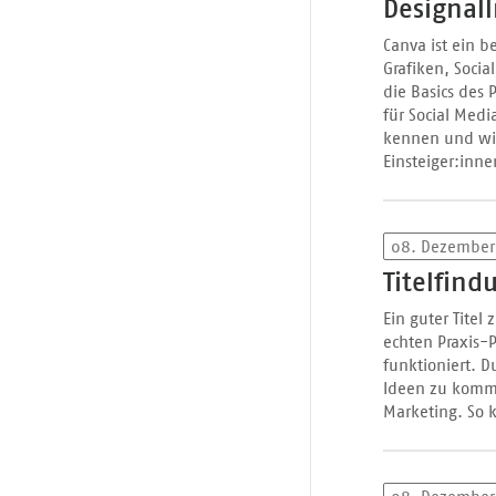
Designal
Canva ist ein b
Grafiken, Socia
die Basics des
für Social Medi
kennen und wie
Einsteiger:inne
08. Dezember
Titelfin
Ein guter Titel
echten Praxis-P
funktioniert. D
Ideen zu komme
Marketing. So 