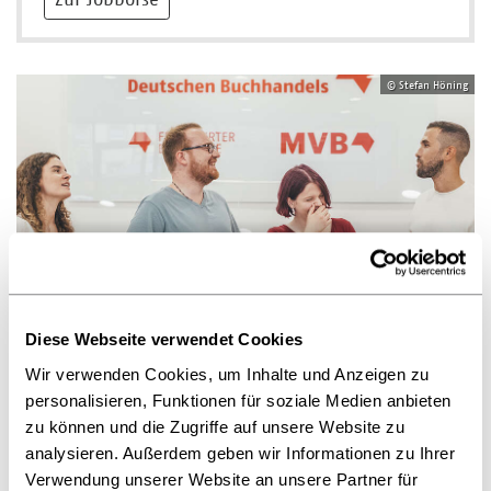
© Stefan Höning
Gemeinsam für die Buchbranche
Jobs in der Börsenvereinsgruppe
Diese Webseite verwendet Cookies
Wir verwenden Cookies, um Inhalte und Anzeigen zu
Alle Infos aus dem Börsenverein
personalisieren, Funktionen für soziale Medien anbieten
zu können und die Zugriffe auf unsere Website zu
Abonnieren Sie unsere Newsletter und tragen sich
analysieren. Außerdem geben wir Informationen zu Ihrer
in folgende Verteiler ein.
Verwendung unserer Website an unsere Partner für