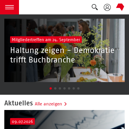
Regionalgeschäftsstelle NRW - 
Suche auskla
zum Inhalt springen
Menü öffnen
Mitgliedertreffen am 24. September
Haltung zeigen - Demokratie
trifft Buchbranche
Aktuelles
Alle anzeigen
09.07.2026