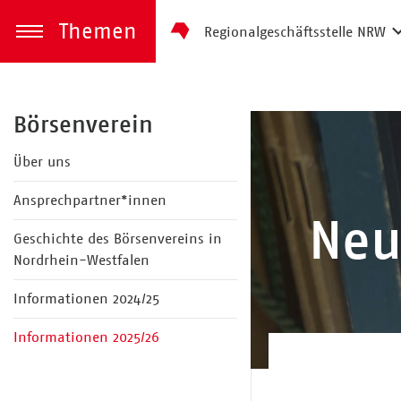
Themen
Regionalgeschäftsstelle NRW
zum Inhalt springen
Menü öffnen
Börsenverein
Über uns
Ansprechpartner*innen
Neu
Geschichte des Börsenvereins in
Nordrhein-Westfalen
Informationen 2024/25
Informationen 2025/26