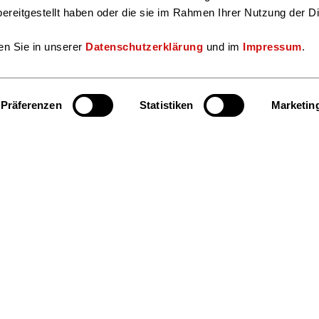
ereitgestellt haben oder die sie im Rahmen Ihrer Nutzung der D
en Sie in unserer
Datenschutzerklärung
und im
Impressum
.
Präferenzen
Statistiken
Marketin
Hier finden S
Beratung & Service
Facebook
Insta
Markt & Daten
Veranstaltungen & Termine
Presse