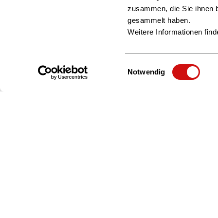
zusammen, die Sie ihnen b
gesammelt haben.
Weitere Informationen find
Einwilligungsauswahl
Notwendig
Zur Startseite
Börsenverein
Politik & Positionen
Bildung & Karriere
Anfahrt & Kontakt
Jobs