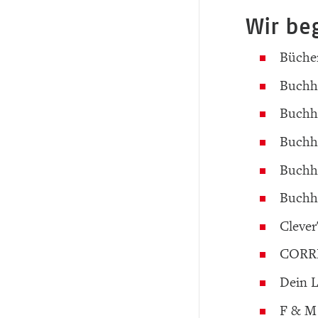
Wir be
Büche
Buchha
Buchha
Buchh
Buchha
Buchh
Clever
CORREC
Dein 
F & M 