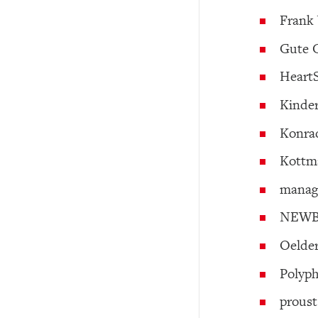
Frank
Gute G
HeartS
Kinder
Konrad
Kottma
manag
NEWBO
Oelde
Polyph
proust