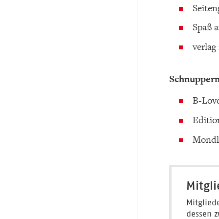
Seite
Spaß a
verlag
Schnupperm
B-Lov
Editio
Mondli
Mitgl
Mitglied
dessen z