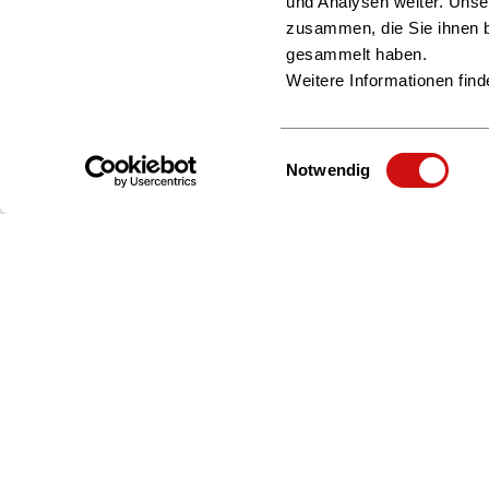
und Analysen weiter. Unse
zusammen, die Sie ihnen b
gesammelt haben.
Weitere Informationen find
Einwilligungsauswahl
Notwendig
Zur Startseite
Börsenverein
Politik & Positionen
Bildung & Karriere
Anfahrt & Kontakt
Jobs