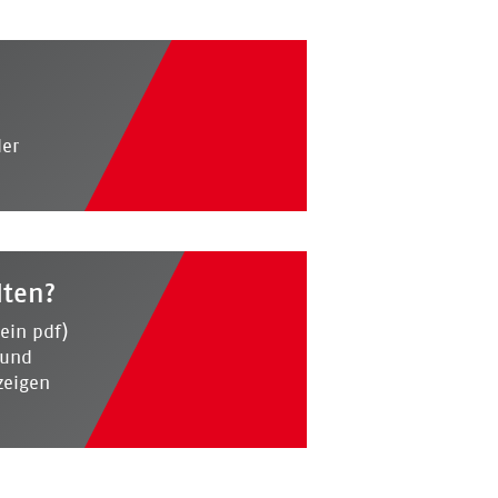
der
lten?
ein pdf)
 und
zeigen