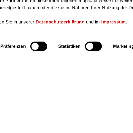
re Partner führen diese Informationen möglicherweise mit weite
ereitgestellt haben oder die sie im Rahmen Ihrer Nutzung der D
en Sie in unserer
Datenschutzerklärung
und im
Impressum
.
Präferenzen
Statistiken
Marketin
Hier finden S
Beratung & Service
Facebook
Insta
Markt & Daten
Veranstaltungen & Termine
Presse