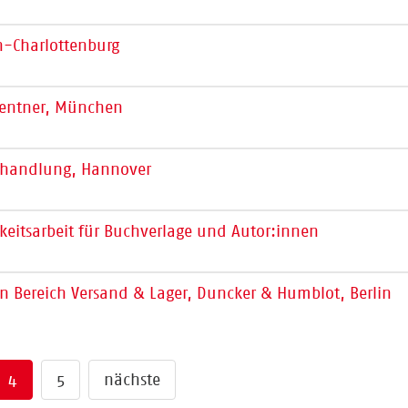
in-Charlottenburg
Lentner, München
hhandlung, Hannover
eitsarbeit für Buchverlage und Autor:innen
en Bereich Versand & Lager, Duncker & Humblot, Berlin
4
5
nächste