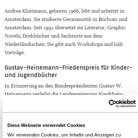
Andrea Kluitmann, geboren 1966, lebt und arbeitet in
Amsterdam. Sie studierte Germanistik in Bochum und
Amsterdam. Seit 1992 übersetzt sie Literatur, Graphic
Novels, Drehbücher und Sachtexte aus dem
Niederländischen. Sie gibt auch Workshops und hält
Vorträge.
Gustav-Heinemann-Friedenspreis für Kinder-
und Jugendbücher
In Erinnerung an den Bundespräsidenten Gustav W.
Heinemann verleiht die Landesregierung Nordrhein-
Westfalen seit 1983 jährlich den Gustav-Heinemann-
Friedenspreis für Kinder- und Jugendbücher. Mit diesem
Preis werden Bücher ausgezeichnet, die Kinder und
Diese Webseite verwendet Cookies
Jugendliche ermutigen, sich für Menschenrechte, für
Wir verwenden Cookies, um Inhalte und Anzeigen zu
gewaltfreie Formen der Konfliktlösung, für die