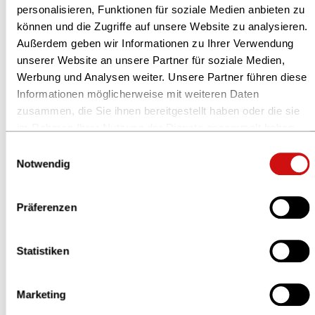
personalisieren, Funktionen für soziale Medien anbieten zu
Integration von Minderheiten und für ein friedliches
können und die Zugriffe auf unsere Website zu analysieren.
Zusammenleben einzusetzen.
Außerdem geben wir Informationen zu Ihrer Verwendung
unserer Website an unsere Partner für soziale Medien,
Der Gustav-Heinemann-Friedenspreis ist die wichtigste
Werbung und Analysen weiter. Unsere Partner führen diese
friedenspolitische Auszeichnung für Kinder- und
Informationen möglicherweise mit weiteren Daten
Jugendbücher im deutschen Sprachraum.
zusammen, die Sie ihnen bereitgestellt haben oder die sie
Regionaldirektorin Anja Bergmann ist Mitglied der
im Rahmen Ihrer Nutzung der Dienste gesammelt haben.
siebenköpfigen Jury.
Weitere Informationen finden Sie in unserer
Einwilligungsauswahl
Datenschutzerklärung
und im
Impressum
.
Notwendig
Weitere Informationen auf der Seite der Landeszentrale
für politische Bildung
Präferenzen
Einladung zur Preisverleihung
Statistiken
Die Preisverleihung findet am 5. Dezember 2023 im
Dortmunder U statt. Die Anmeldung erfolg über die
Landeszentrale für politische Bildung, Ansprechpartner
Marketing
ist Frank Glasmacher.