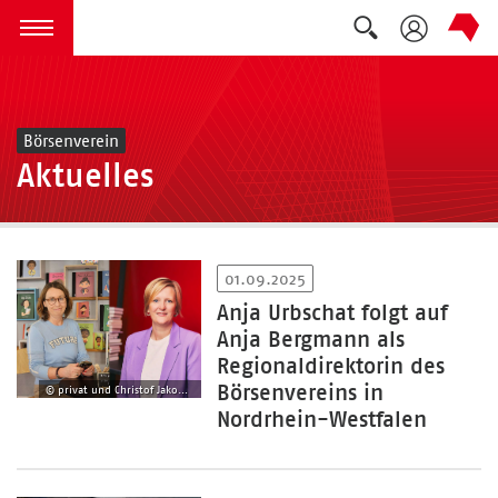
Suche auskla
zum Inhalt springen
Menü öffnen
Börsenverein
Aktuelles
01.09.2025
Anja Urbschat folgt auf
Anja Bergmann als
Regionaldirektorin des
Börsenvereins in
© privat und Christof Jakob (rechts)
Nordrhein-Westfalen