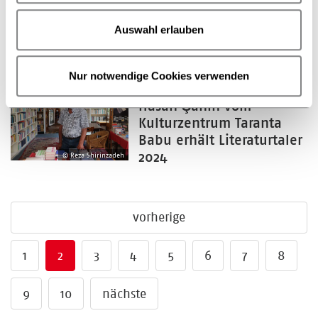
ab 2026
Auswahl erlauben
© Monique Wüstenhagen
Nur notwendige Cookies verwenden
29.07.2024
Hasan Şahin vom
Kulturzentrum Taranta
Babu erhält Literaturtaler
2024
© Reza Shirinzadeh
vorherige
1
2
3
4
5
6
7
8
9
10
nächste