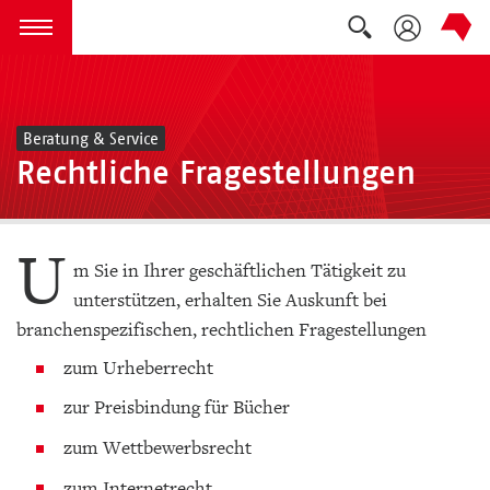
Suche auskla
zum Inhalt springen
Menü öffnen
Beratung & Service
Rechtliche Fragestellungen
U
m Sie in Ihrer geschäftlichen Tätigkeit zu
unterstützen, erhalten Sie Auskunft bei
branchenspezifischen, rechtlichen Fragestellungen
zum Urheberrecht
zur Preisbindung für Bücher
zum Wettbewerbsrecht
zum Internetrecht